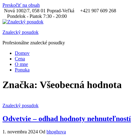
Preskočiť na obsah
Nová 1002/7, 058 01 Poprad-Veľká
+421 907 609 268
Pondelok - Piatok 7:30 - 20:00
Znalecký posudok
Profesionálne znalecké posudky
Domov
Cena
O mne
Ponuka
Značka:
Všeobecná hodnota
Znalecký posudok
Odvetvie – odhad hodnoty nehnuteľností
1. novembra 2024
Od
bhoghova